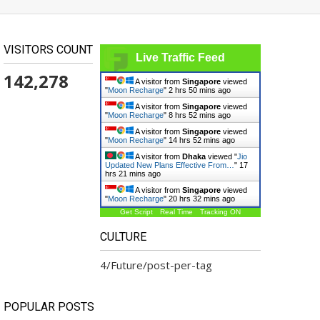
VISITORS COUNT
Live Traffic Feed
142,278
A visitor from
Singapore
viewed
"
Moon Recharge
"
2 hrs 50 mins ago
A visitor from
Singapore
viewed
"
Moon Recharge
"
8 hrs 52 mins ago
A visitor from
Singapore
viewed
"
Moon Recharge
"
14 hrs 52 mins ago
A visitor from
Dhaka
viewed "
Jio
Updated New Plans Effective From…
"
17
hrs 21 mins ago
A visitor from
Singapore
viewed
"
Moon Recharge
"
20 hrs 32 mins ago
Get Script
Real Time
Tracking ON
CULTURE
4/Future/post-per-tag
POPULAR POSTS