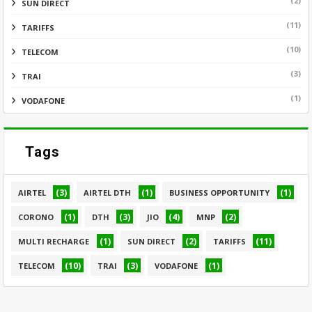
(2)
SUN DIRECT
(11)
TARIFFS
(10)
TELECOM
(3)
TRAI
(1)
VODAFONE
Tags
(3)
(1)
(1)
AIRTEL
AIRTEL DTH
BUSINESS OPPORTUNITY
(1)
(3)
(4)
(2)
CORONO
DTH
JIO
MNP
(1)
(2)
(11)
MULTI RECHARGE
SUN DIRECT
TARIFFS
(10)
(3)
(1)
TELECOM
TRAI
VODAFONE